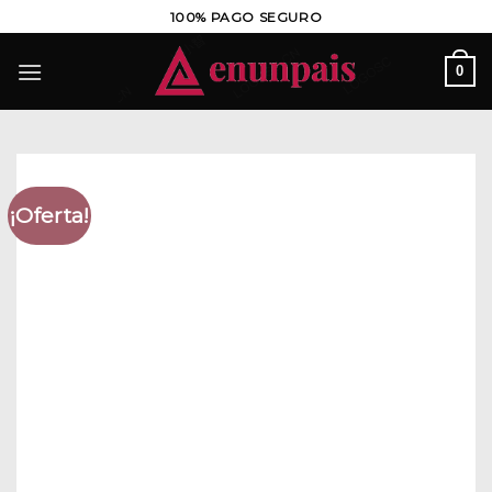
Saltar
100% PAGO SEGURO
al
contenido
0
¡Oferta!