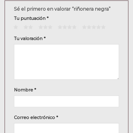
Sé el primero en valorar “riñonera negra”
Tu puntuación
*
1
2
3
4
5
Tu valoración
*
Nombre
*
Correo electrónico
*